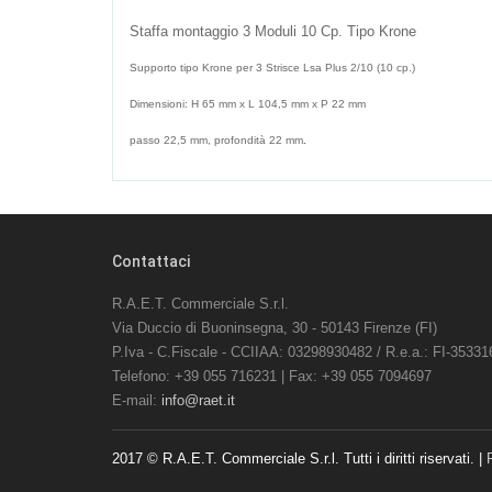
Staffa montaggio 3 Moduli 10 Cp. Tipo Krone
Supporto tipo Krone per 3 Strisce Lsa Plus 2/10 (10 cp.)
Dimensioni: H 65 mm x L 104,5 mm x P 22 mm
passo 22,5 mm, profondità 22 mm
.
Contattaci
R.A.E.T. Commerciale S.r.l.
Via Duccio di Buoninsegna, 30 - 50143 Firenze (FI)
P.Iva - C.Fiscale - CCIIAA: 03298930482 / R.e.a.: FI-35331
Telefono: +39 055 716231 | Fax: +39 055 7094697
E-mail:
info@raet.it
2017 © R.A.E.T. Commerciale S.r.l. Tutti i diritti riservati. |