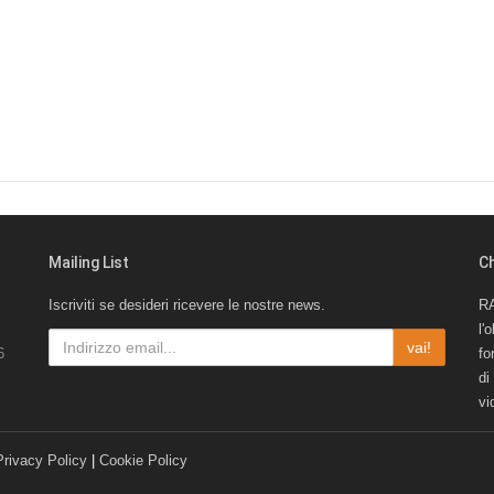
Mailing List
C
Iscriviti se desideri ricevere le nostre news.
RA
l'
vai!
6
fo
di
vi
Privacy Policy
|
Cookie Policy