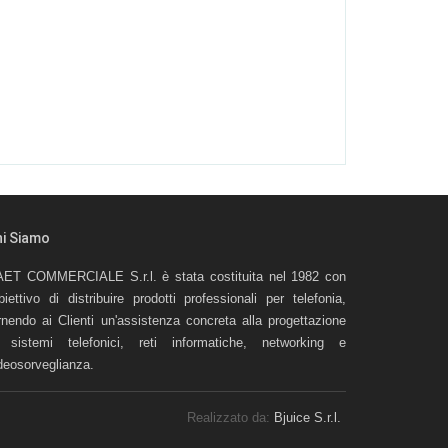
hi Siamo
ET COMMERCIALE S.r.l. è stata costituita nel 1982 con
obiettivo di distribuire prodotti professionali per telefonia,
rnendo ai Clienti un'assistenza concreta alla progettazione
 sistemi telefonici, reti informatiche, networking e
deosorveglianza.
Realizzato da:
Bjuice S.r.l.