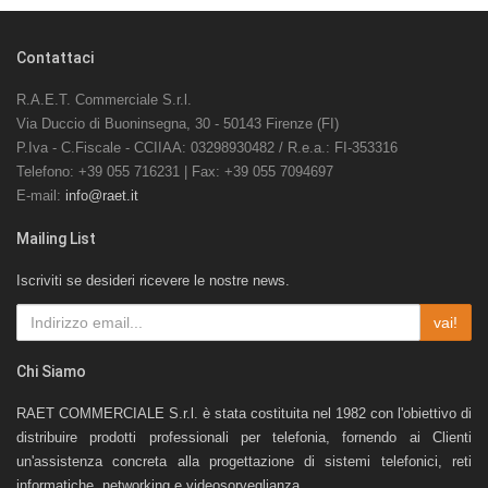
Contattaci
R.A.E.T. Commerciale S.r.l.
Via Duccio di Buoninsegna, 30 - 50143 Firenze (FI)
P.Iva - C.Fiscale - CCIIAA: 03298930482 / R.e.a.: FI-353316
Telefono: +39 055 716231 | Fax: +39 055 7094697
E-mail:
info@raet.it
Mailing List
Iscriviti se desideri ricevere le nostre news.
vai!
Chi Siamo
RAET COMMERCIALE S.r.l. è stata costituita nel 1982 con l'obiettivo di
distribuire prodotti professionali per telefonia, fornendo ai Clienti
un'assistenza concreta alla progettazione di sistemi telefonici, reti
informatiche, networking e videosorveglianza.