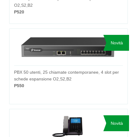
O2,S2,B2
P520
Novità
PBX 50 utenti, 25 chiamate contemporanee, 4 slot per
schede espansione O2,S2,B2
P550
Novità