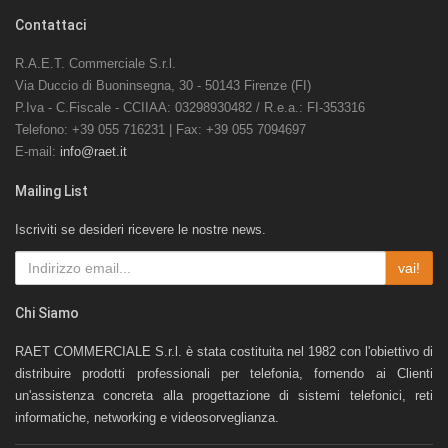
Contattaci
R.A.E.T. Commerciale S.r.l.
Via Duccio di Buoninsegna, 30 - 50143 Firenze (FI)
P.Iva - C.Fiscale - CCIIAA: 03298930482 / R.e.a.: FI-353316
Telefono: +39 055 716231 | Fax: +39 055 7094697
E-mail:
info@raet.it
Mailing List
Iscriviti se desideri ricevere le nostre news.
vai!
Chi Siamo
RAET COMMERCIALE S.r.l. è stata costituita nel 1982 con l'obiettivo di
distribuire prodotti professionali per telefonia, fornendo ai Clienti
un'assistenza concreta alla progettazione di sistemi telefonici, reti
informatiche, networking e videosorveglianza.