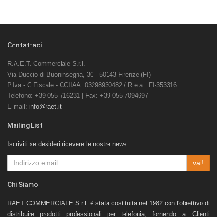
Contattaci
R.A.E.T. Commerciale S.r.l.
Via Duccio di Buoninsegna, 30 - 50143 Firenze (FI)
P.Iva - C.Fiscale - CCIIAA: 03298930482 / R.e.a.: FI-353316
Telefono: +39 055 716231 | Fax: +39 055 7094697
E-mail:
info@raet.it
Mailing List
Iscriviti se desideri ricevere le nostre news.
vai!
Chi Siamo
RAET COMMERCIALE S.r.l. è stata costituita nel 1982 con l'obiettivo di
distribuire prodotti professionali per telefonia, fornendo ai Clienti