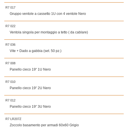
R7 017
Gruppo ventole a cassetto 1U con 4 ventole Nero
R7 022
Ventola singola per montaggio a tetto ( da cablare)
R7 036
Vite + Dado a gabbia (set. 50 pz.)
R7 008
Panello cieco 19“ 1U Nero
R7 010
Panello cieco 19“ 2U Nero
R7 012
Panello cieco 19“ 3U Nero
R7 LR207Z
Zoccolo basamento per armadi 60x60 Grigio