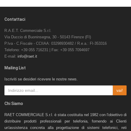
Contattaci
R.A.E.T. Commerciale S.r.l.
Via Duccio di Buoninsegna, 30 - 50143 Firenze (FI)
P.Iva - C.Fiscale - CCIIAA: 03298930482 / R.e.a.: FI-353316
Telefono: +39 055 716231 | Fax: +39 055 7094697
E-mail:
info@raet.it
Mailing List
Iscriviti se desideri ricevere le nostre news.
vai!
Chi Siamo
RAET COMMERCIALE S.r.l. è stata costituita nel 1982 con l'obiettivo di
distribuire prodotti professionali per telefonia, fornendo ai Clienti
un'assistenza concreta alla progettazione di sistemi telefonici, reti