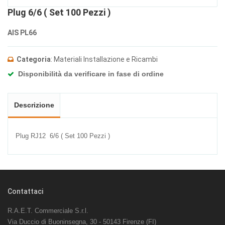
Plug 6/6 ( Set 100 Pezzi )
AIS PL66
Categoria
: Materiali Installazione e Ricambi
Disponibilità da verificare in fase di ordine
Descrizione
Plug RJ12 6/6 ( Set 100 Pezzi )
Contattaci
R.A.E.T. Commerciale S.r.l.
Via Duccio di Buoninsegna, 30 - 50143 Firenze (FI)