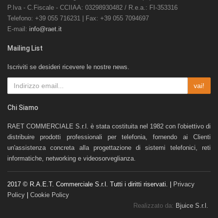
P.Iva - C.Fiscale - CCIIAA: 03298930482 / R.e.a.: FI-353316
Telefono: +39 055 716231 | Fax: +39 055 7094697
E-mail:
info@raet.it
Mailing List
Iscriviti se desideri ricevere le nostre news.
vai!
Chi Siamo
RAET COMMERCIALE S.r.l. è stata costituita nel 1982 con l'obiettivo di
distribuire prodotti professionali per telefonia, fornendo ai Clienti
un'assistenza concreta alla progettazione di sistemi telefonici, reti
informatiche, networking e videosorveglianza.
2017 © R.A.E.T. Commerciale S.r.l. Tutti i diritti riservati. |
Privacy
Policy
|
Cookie Policy
Realizzato da:
Bjuice S.r.l.