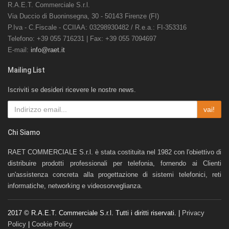
R.A.E.T. Commerciale S.r.l.
Via Duccio di Buoninsegna, 30 - 50143 Firenze (FI)
P.Iva - C.Fiscale - CCIIAA: 03298930482 / R.e.a.: FI-353316
Telefono: +39 055 716231 | Fax: +39 055 7094697
E-mail:
info@raet.it
Mailing List
Iscriviti se desideri ricevere le nostre news.
vai!
Chi Siamo
RAET COMMERCIALE S.r.l. è stata costituita nel 1982 con l'obiettivo di
distribuire prodotti professionali per telefonia, fornendo ai Clienti
un'assistenza concreta alla progettazione di sistemi telefonici, reti
informatiche, networking e videosorveglianza.
2017 © R.A.E.T. Commerciale S.r.l. Tutti i diritti riservati. |
Privacy
Policy
|
Cookie Policy