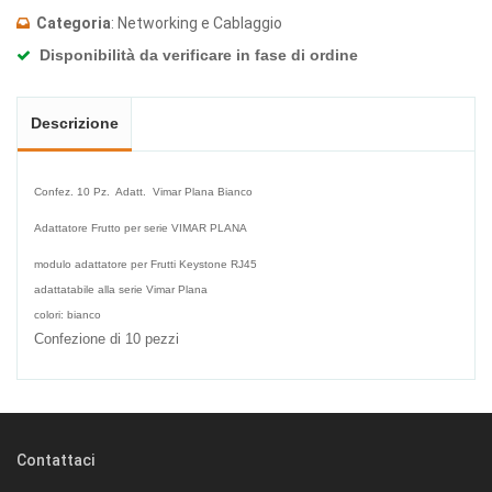
Categoria
: Networking e Cablaggio
Disponibilità da verificare in fase di ordine
Descrizione
Confez. 10 Pz. Adatt. Vimar Plana Bianco
Adattatore Frutto per serie VIMAR PLANA
modulo adattatore per Frutti Keystone
RJ45
adattatabile alla serie Vimar Plana
colori: bianco
Confezione di 10 pezzi
Contattaci