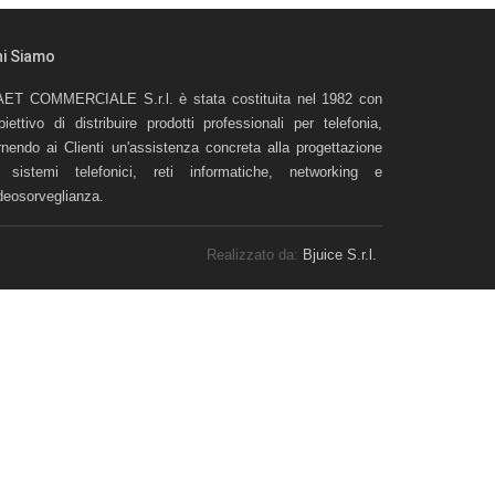
hi Siamo
ET COMMERCIALE S.r.l. è stata costituita nel 1982 con
obiettivo di distribuire prodotti professionali per telefonia,
rnendo ai Clienti un'assistenza concreta alla progettazione
 sistemi telefonici, reti informatiche, networking e
deosorveglianza.
Realizzato da:
Bjuice S.r.l.