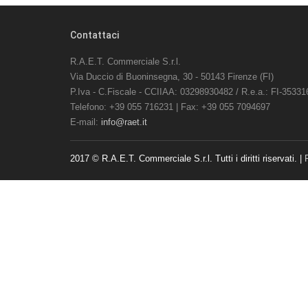
Contattaci
R.A.E.T. Commerciale S.r.l.
Via Duccio di Buoninsegna, 30 - 50143 Firenze (FI)
P.Iva - C.Fiscale - CCIIAA: 03298930482 / R.e.a.: FI-35331
Telefono: +39 055 716231 | Fax: +39 055 7094697
E-mail:
info@raet.it
2017 © R.A.E.T. Commerciale S.r.l. Tutti i diritti riservati. |