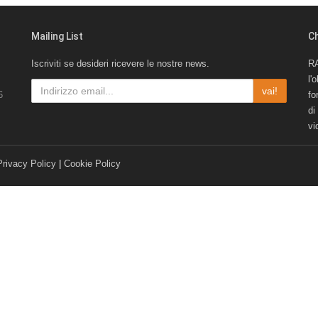
Mailing List
C
Iscriviti se desideri ricevere le nostre news.
RA
l'
vai!
6
fo
di
vi
Privacy Policy
|
Cookie Policy