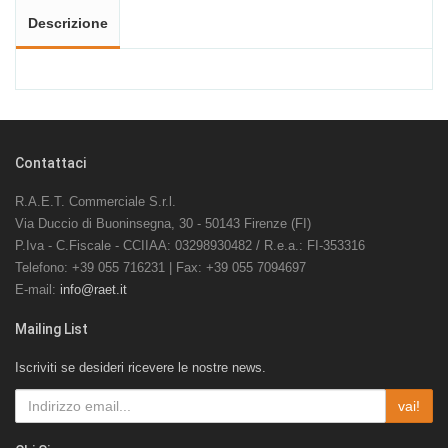
Descrizione
Contattaci
R.A.E.T. Commerciale S.r.l.
Via Duccio di Buoninsegna, 30 - 50143 Firenze (FI)
P.Iva - C.Fiscale - CCIIAA: 03298930482 / R.e.a.: FI-353316
Telefono: +39 055 716231 | Fax: +39 055 7094697
E-mail:
info@raet.it
Mailing List
Iscriviti se desideri ricevere le nostre news.
vai!