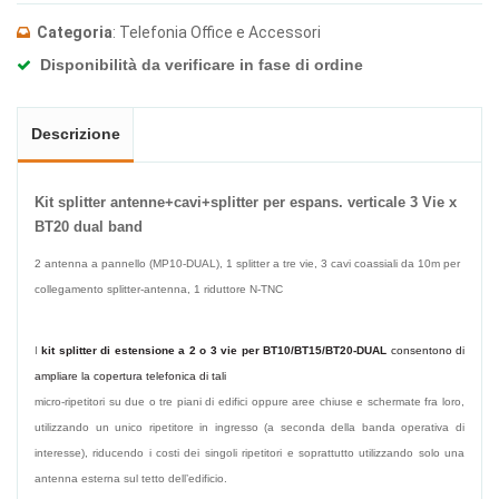
Categoria
: Telefonia Office e Accessori
Disponibilità da verificare in fase di ordine
Descrizione
Kit splitter antenne+cavi+splitter per espans. verticale 3 Vie x
BT20 dual band
2 antenna a pannello (MP10-DUAL), 1 splitter a tre vie, 3 cavi coassiali da 10m per
collegamento splitter-antenna, 1 riduttore N-TNC
I
kit splitter di estensione a 2 o 3 vie per BT10/BT15/BT20-DUAL
consentono di
ampliare la copertura telefonica di tali
micro-ripetitori su due o tre piani di edifici oppure aree chiuse e schermate fra loro,
utilizzando un unico ripetitore in ingresso (a seconda
della banda operativa di
interesse), riducendo i costi dei singoli ripetitori e soprattutto utilizzando solo una
antenna esterna sul tetto
dell’edificio.