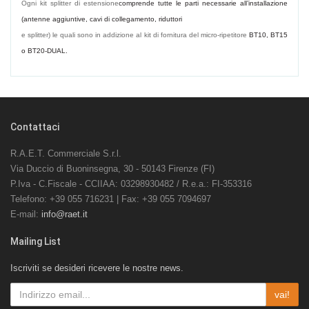
Ogni kit splitter di estensione
comprende tutte le parti necessarie all’installazione
(antenne aggiuntive, cavi di collegamento, riduttori
e splitter) le quali sono in addizione al kit di fornitura del micro-ripetitore
BT10, BT15
o BT20-DUAL.
Contattaci
R.A.E.T. Commerciale S.r.l.
Via Duccio di Buoninsegna, 30 - 50143 Firenze (FI)
P.Iva - C.Fiscale - CCIIAA: 03298930482 / R.e.a.: FI-353316
Telefono: +39 055 716231 | Fax: +39 055 7094697
E-mail:
info@raet.it
Mailing List
Iscriviti se desideri ricevere le nostre news.
vai!