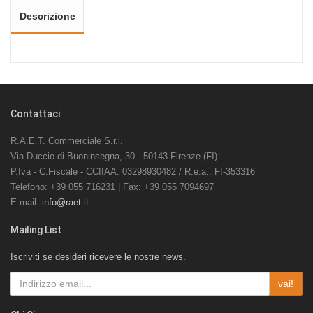
Descrizione
Contattaci
R.A.E.T. Commerciale S.r.l.
Via Duccio di Buoninsegna, 30 - 50143 Firenze (FI)
P.Iva - C.Fiscale - CCIIAA: 03298930482 / R.e.a.: FI-353316
Telefono: +39 055 716231 | Fax: +39 055 7094697
E-mail:
info@raet.it
Mailing List
Iscriviti se desideri ricevere le nostre news.
vai!