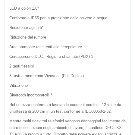
LCD a colori 1,8"
Conforme a IP65 per la protezione dalla polvere e acqua
Resistente agli urti*
Riduzione del rumore
Aree stampate resistenti alle screpolature
Cercapersone DECT Registro chiamate (PBX) 1
2 tasti flessibili
3 tasti a membrana Vivavoce (Full Duplex)
Vibrazione
Bluetooth incorporato® *
Robustezza confermata lasciando cadere il cordless 12 volte da
un'altezza di 200 cm in un test conforme a IEC60068-2-32.
Mentre molti ricevitori telefonici vengono danneggiati facilmente da
urti e sollecitazioni negli ambienti di lavoro, il cordless DECT KX-
TCA385 è pronto a tutto. Protetto dalla polvere e dagli schizzi, e