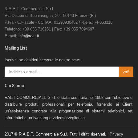
R.A.E.T. Commerciale S.r.l.
Via Duccio di Buoninsegna, 30 - 50143 Firenze (FI)
P.Iva - C.Fiscale - CCIIAA: 03298930482 / R.e.a.: FI-353316
Telefono: +39 055 716231 | Fax: +39 055 7094697
E-mail:
info@raet.it
Mailing List
Iscriviti se desideri ricevere le nostre news.
vai!
Chi Siamo
RAET COMMERCIALE S.r.l. è stata costituita nel 1982 con l'obiettivo di
distribuire prodotti professionali per telefonia, fornendo ai Clienti
un'assistenza concreta alla progettazione di sistemi telefonici, reti
informatiche, networking e videosorveglianza.
2017 © R.A.E.T. Commerciale S.r.l. Tutti i diritti riservati. |
Privacy