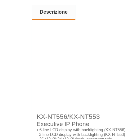
Descrizione
KX-NT556/KX-NT553
Executive IP Phone
•
6-line LCD display with backlighting (KX-NT556)
3-line LCD display with backlighting (KX-NT553)