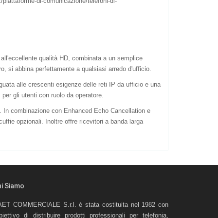
x/piattaforme-di-comunicazione/telefoni-di-
 all'eccellente qualità HD, combinata a un semplice
o, si abbina perfettamente a qualsiasi arredo d'ufficio.
ata alle crescenti esigenze delle reti IP da ufficio e una
per gli utenti con ruolo da operatore.
ate. In combinazione con Enhanced Echo Cancellation e
ie opzionali. Inoltre offre ricevitori a banda larga
hi Siamo
ET COMMERCIALE S.r.l. è stata costituita nel 1982 con
obiettivo di distribuire prodotti professionali per telefonia,