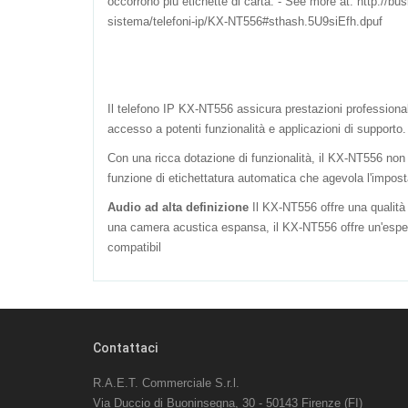
occorrono più etichette di carta. - See more at: http://bu
sistema/telefoni-ip/KX-NT556#sthash.5U9siEfh.dpuf
Il telefono IP KX-NT556 assicura prestazioni professiona
accesso a potenti funzionalità e applicazioni di supporto. 
Con una ricca dotazione di funzionalità, il KX-NT556 non 
funzione di etichettatura automatica che agevola l'impost
Audio ad alta definizione
Il KX-NT556 offre una qualità
una camera acustica espansa, il KX-NT556 offre un'esperie
compatibil
Contattaci
R.A.E.T. Commerciale S.r.l.
Via Duccio di Buoninsegna, 30 - 50143 Firenze (FI)