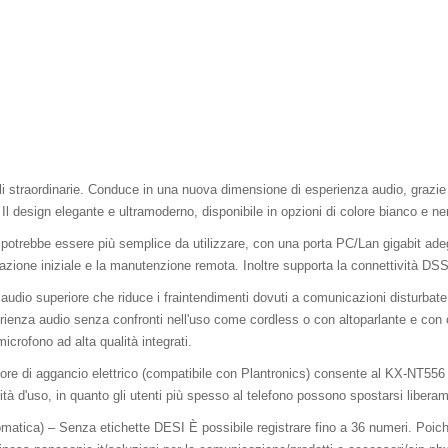
li straordinarie. Conduce in una nuova dimensione di esperienza audio, grazie
Il design elegante e ultramoderno, disponibile in opzioni di colore bianco e ner
potrebbe essere più semplice da utilizzare, con una porta PC/Lan gigabit adegu
azione iniziale e la manutenzione remota. Inoltre supporta la connettività DSS 
 audio superiore che riduce i fraintendimenti dovuti a comunicazioni disturb
nza audio senza confronti nell'uso come cordless o con altoparlante e con cuff
icrofono ad alta qualità integrati.
tore di aggancio elettrico (compatibile con Plantronics) consente al KX-NT556
tà d'uso, in quanto gli utenti più spesso al telefono possono spostarsi liberam
omatica) – Senza etichette DESI È possibile registrare fino a 36 numeri. Poic