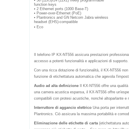
•
36 (12x3)/24 (12x2) freely programmable
function keys
•
2 Ethernet ports (1000 Base-T)
•
Power-over-Ethernet (PoE)
•
Plantronics and GN Netcom Jabra wireless
headset (EHS)-compatible
•
Eco
Il telefono IP KX-NT556 assicura prestazioni professiona
accesso a potenti funzionalità e applicazioni di supporto. 
Con una ricca dotazione di funzionalità, il KX-NT556 non 
funzione di etichettatura automatica che agevola l'impost
Audio ad alta definizione
Il KX-NT556 offre una qualità
una camera acustica espansa, il KX-NT556 offre un'esperie
compatibili con protesi acustiche, nonché altoparlante e m
Interruttore di aggancio elettrico
Una porta per interrut
Plantronics. Ciò assicura la massima portabilità e comodi
Eliminazione delle etichette di carta
(etichettatura aut