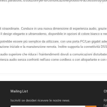
siness.panasonic.it/soluzioni-per-la-comunicazione/prodotti-e-accessori/sip-pb
li straordinarie. Conduce in una nuova dimensione di esperienza audio, grazie
Il design elegante e ultramoderno, disponibile in opzioni di colore bianco e ner
potrebbe essere più semplice da utilizzare, con una porta PC/Lan gigabit adegu
azione iniziale e la manutenzione remota. Inoltre supporta la connettività DSS 
 audio superiore che riduce i fraintendimenti dovuti a comunicazioni disturb
nza audio senza confronti nell'uso come cordless o con altoparlante e con cuff
Mailing List
C
Iscriviti se desideri ricevere le nostre news.
RA
l'