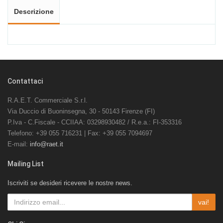
Descrizione
Contattaci
R.A.E.T. Commerciale S.r.l.
Via Duccio di Buoninsegna, 30 - 50143 Firenze (FI)
P.Iva - C.Fiscale - CCIIAA: 03298930482 / R.e.a.: FI-353316
Telefono: +39 055 716231 | Fax: +39 055 7094697
E-mail:
info@raet.it
Mailing List
Iscriviti se desideri ricevere le nostre news.
vai!