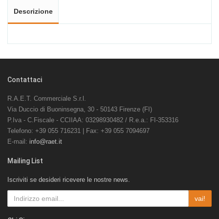
Descrizione
Contattaci
R.A.E.T. Commerciale S.r.l.
Via Duccio di Buoninsegna, 30 - 50143 Firenze (FI)
P.Iva - C.Fiscale - CCIIAA: 03298930482 / R.e.a.: FI-353316
Telefono: +39 055 716231 | Fax: +39 055 7094697
E-mail:
info@raet.it
Mailing List
Iscriviti se desideri ricevere le nostre news.
vai!