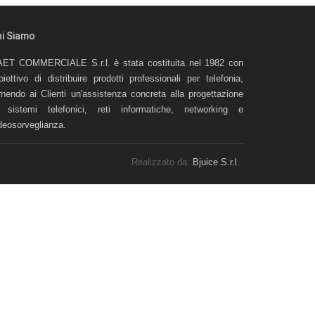
hi Siamo
ET COMMERCIALE S.r.l. è stata costituita nel 1982 con
obiettivo di distribuire prodotti professionali per telefonia,
rnendo ai Clienti un'assistenza concreta alla progettazione
 sistemi telefonici, reti informatiche, networking e
deosorveglianza.
Realizzato da:
Bjuice S.r.l.