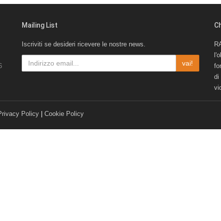
Mailing List
C
Iscriviti se desideri ricevere le nostre news.
RA
l'
vai!
6
fo
di
vi
Privacy Policy
|
Cookie Policy