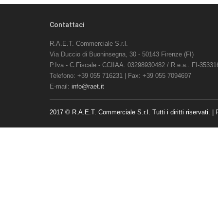
Contattaci
R.A.E.T. Commerciale S.r.l.
Via Duccio di Buoninsegna, 30 - 50143 Firenze (FI)
P.Iva - C.Fiscale - CCIIAA: 03298930482 / R.e.a.: FI-35331
Telefono: +39 055 716231 | Fax: +39 055 7094697
E-mail:
info@raet.it
2017 © R.A.E.T. Commerciale S.r.l. Tutti i diritti riservati. |